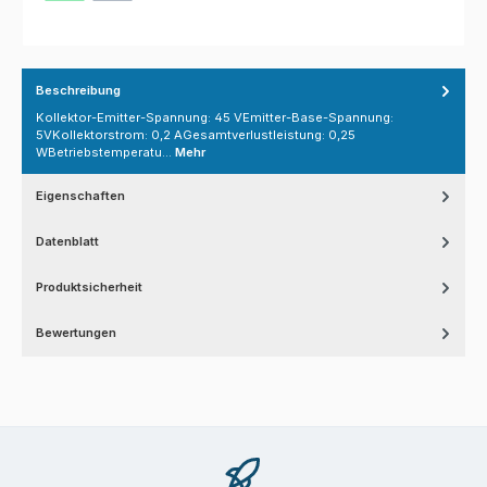
Beschreibung
Kollektor-Emitter-Spannung: 45 VEmitter-Base-Spannung:
5VKollektorstrom: 0,2 AGesamtverlustleistung: 0,25
WBetriebstemperatu…
Mehr
Eigenschaften
Datenblatt
Produktsicherheit
Bewertungen