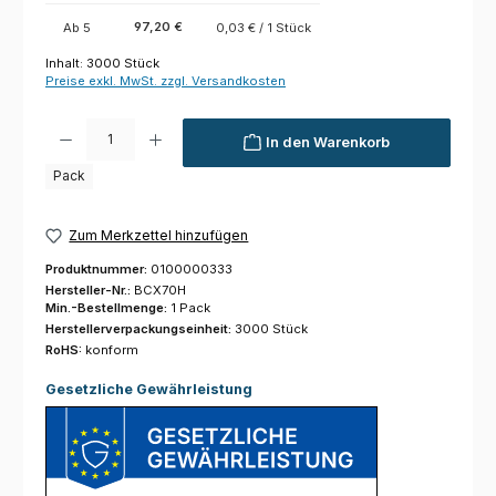
97,20 €
Ab
5
0,03 € / 1 Stück
Inhalt:
3000 Stück
Preise exkl. MwSt. zzgl. Versandkosten
Produkt Anzahl: Gib den gewünschten Wert ein oder benutze die Schaltfl
In den Warenkorb
Pack
Zum Merkzettel hinzufügen
Produktnummer:
0100000333
Hersteller-Nr.:
BCX70H
Min.-Bestellmenge:
1 Pack
Herstellerverpackungseinheit:
3000 Stück
RoHS:
konform
Gesetzliche Gewährleistung