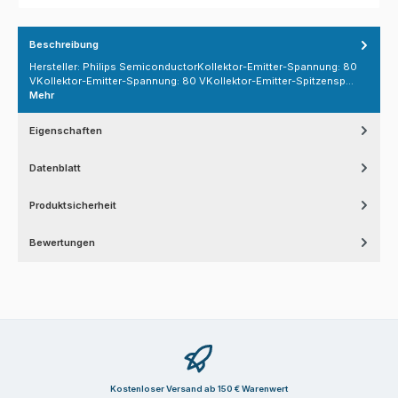
Beschreibung
Hersteller: Philips SemiconductorKollektor-Emitter-Spannung: 80
VKollektor-Emitter-Spannung: 80 VKollektor-Emitter-Spitzensp…
Mehr
Eigenschaften
Datenblatt
Produktsicherheit
Bewertungen
Kostenloser Versand ab 150 € Warenwert