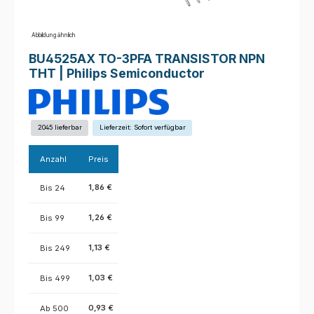
Abbildung ähnlich
BU4525AX TO-3PFA TRANSISTOR NPN
THT | Philips Semiconductor
2045 lieferbar
Lieferzeit: Sofort verfügbar
Anzahl
Preis
1,86 €
Bis
24
1,26 €
Bis
99
1,13 €
Bis
249
1,03 €
Bis
499
0,93 €
Ab
500