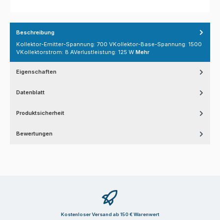
Beschreibung
Kollektor-Emitter-Spannung: 700 VKollektor-Base-Spannung: 1500
VKollektorstrom: 8 AVerlustleistung: 125 W
Mehr
Eigenschaften
Datenblatt
Produktsicherheit
Bewertungen
Kostenloser Versand ab 150 € Warenwert