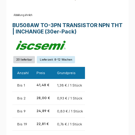
Abbildung ähnlich
BU508AW TO-3PN TRANSISTOR NPN THT
| INCHANGE (30er-Pack)
20 lieferbar
Lieferzeit: 8-12 Wochen
Anzahl
Preis
Grundpreis
41,48 €
Bis
1
1,38 € / 1 Stück
28,00 €
Bis
2
0,93 € / 1 Stück
24,89 €
Bis
9
0,83 € / 1 Stück
22,81 €
Bis
19
0,76 € / 1 Stück