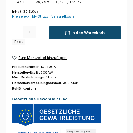
20,74 €
Ab
20
0,69 € / 1 Stück
Inhalt:
30 Stück
Preise exkl. MwSt. zzgl. Versandkosten
Produkt Anzahl: Gib den gewünschten Wert ein oder benutze die Schaltfl
In den Warenkorb
Pack
Zum Merkzettel hinzufügen
Produktnummer:
1003008
Hersteller-Nr.:
BU508AW
Min.-Bestellmenge:
1 Pack
Herstellerverpackungseinheit:
30 Stück
RoHS:
konform
Gesetzliche Gewährleistung