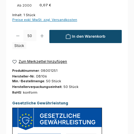
0,07 €
Ab
2000
Inhalt:
1 Stück
Preise exkl. MwSt. zzgl. Versandkosten
Produkt Anzahl: Gib den gewünschten Wert ein oder benutze die Schaltfl
In den Warenkorb
Stück
Zum Merkzettel hinzufügen
Produktnummer:
08001251
Hersteller-Nr.:
DB106
Min.-Bestellmenge:
50 Stück
Herstellerverpackungseinheit:
50 Stück
RoHS:
konform
Gesetzliche Gewährleistung