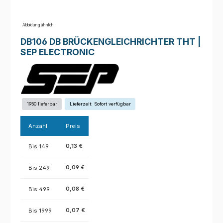
Abbildung ähnlich
DB106 DB BRÜCKENGLEICHRICHTER THT |
SEP ELECTRONIC
1950 lieferbar
Lieferzeit: Sofort verfügbar
Anzahl
Preis
0,13 €
Bis
149
0,09 €
Bis
249
0,08 €
Bis
499
0,07 €
Bis
1999