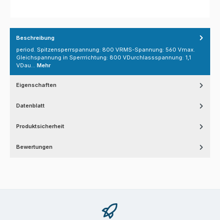
Beschreibung
period. Spitzensperrspannung: 800 VRMS-Spannung: 560 Vmax.
Gleichspannung in Sperrrichtung: 800 VDurchlassspannung: 1,1
VDau…
Mehr
Eigenschaften
Datenblatt
Produktsicherheit
Bewertungen