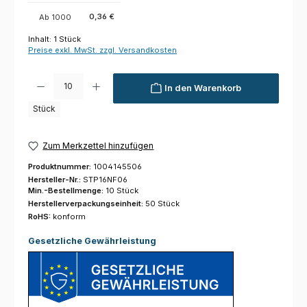
0,36 €
Ab
1000
Inhalt:
1 Stück
Preise exkl. MwSt. zzgl. Versandkosten
Produkt Anzahl: Gib den gewünschten Wert ein oder benutze die Schaltfl
In den Warenkorb
Stück
Zum Merkzettel hinzufügen
Produktnummer:
1004145506
Hersteller-Nr.:
STP16NF06
Min.-Bestellmenge:
10 Stück
Herstellerverpackungseinheit:
50 Stück
RoHS:
konform
Gesetzliche Gewährleistung