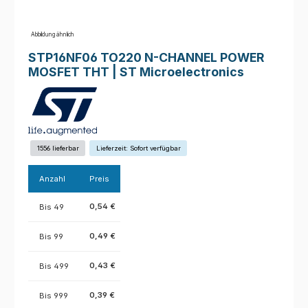
Abbildung ähnlich
STP16NF06 TO220 N-CHANNEL POWER
MOSFET THT | ST Microelectronics
1556 lieferbar
Lieferzeit: Sofort verfügbar
Anzahl
Preis
0,54 €
Bis
49
0,49 €
Bis
99
0,43 €
Bis
499
0,39 €
Bis
999