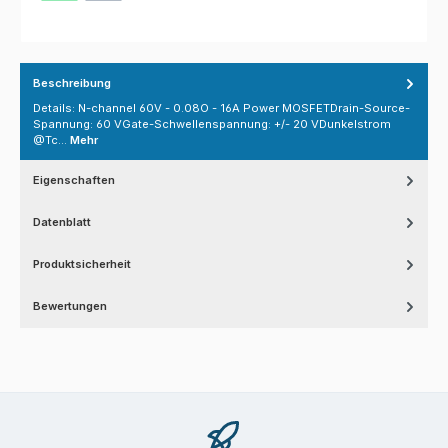
Beschreibung
Details: N-channel 60V - 0.08O - 16A Power MOSFETDrain-Source-
Spannung: 60 VGate-Schwellenspannung: +/- 20 VDunkelstrom
@Tc…
Mehr
Eigenschaften
Datenblatt
Produktsicherheit
Bewertungen